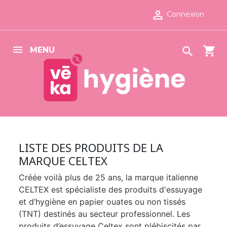

Connexion
shopping_cart

MENU
LISTE DES PRODUITS DE LA
MARQUE CELTEX
Créée voilà plus de 25 ans, la marque italienne
CELTEX est spécialiste des produits d'essuyage
et d’hygiène en papier ouates ou non tissés
(TNT) destinés au secteur professionnel. Les
produits d’essuyage Celtex sont plébiscités par