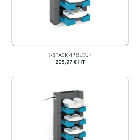
I-STACK 4 *BLEU*
Prix
295,97 € HT