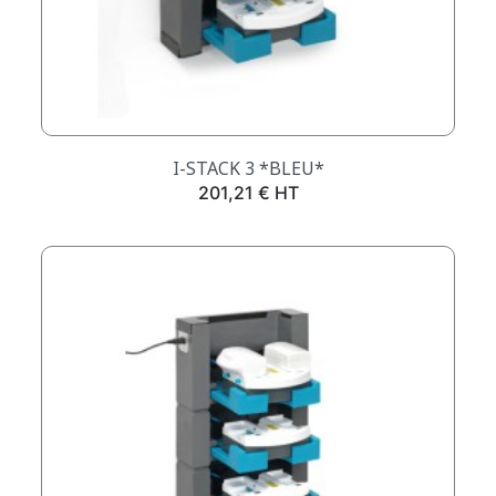
I-STACK 3 *BLEU*
Prix
201,21 € HT