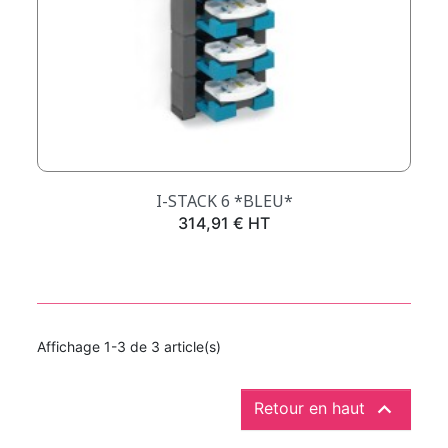
I-STACK 6 *BLEU*
Prix
314,91 € HT
Affichage 1-3 de 3 article(s)

Retour en haut