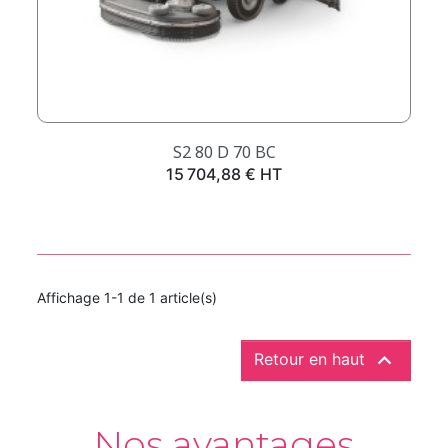
S2 80 D 70 BC
Prix
15 704,88 € HT
Affichage 1-1 de 1 article(s)

Retour en haut
Nos avantages