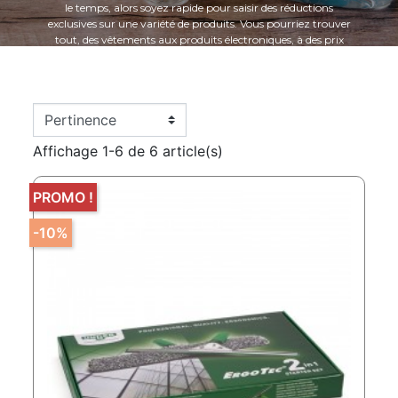
le temps, alors soyez rapide pour saisir des réductions
exclusives sur une variété de produits. Vous pourriez trouver
tout, des vêtements aux produits électroniques, à des prix
imbattables. Articles en Liquidation : Dans cette section, nous
liquidons certains de nos produits pour faire de la place à de
nouvelles collections. Profitez de prix réduits sur une sélection
d'articles de haute qualité. C'est l'occasion idéale pour réaliser
de bonnes affaires. Offres du Mois : Chaque mois, nous
sélectionnons les produits les plus populaires et nous les
Affichage 1-6 de 6 article(s)
proposons à des prix réduits. Consultez cette catégorie pour
découvrir les offres les plus en vogue ce mois-ci. Ne manquez
pas cette opportunité de faire des économies.
PROMO !
-10%