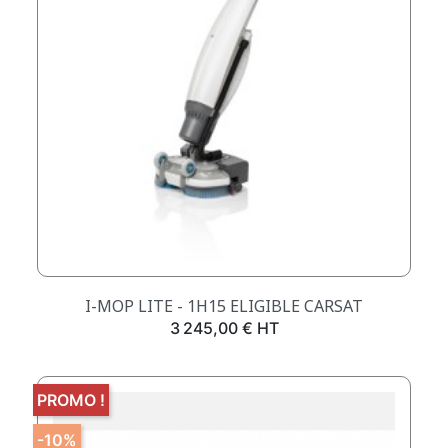
I-MOP LITE - 1H15 ELIGIBLE CARSAT
Prix
3 245,00 € HT
PROMO !
-10%