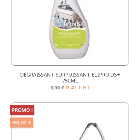
DÉGRAISSANT SURPUISSANT ELIPRO DS+
750ML
Prix de base
Prix
9,41 € HT
9,90 €
PROMO !
-51,32 €