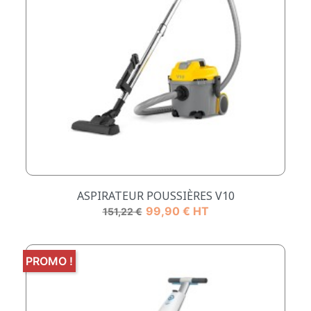
ASPIRATEUR POUSSIÈRES V10
Prix de base
Prix
99,90 € HT
151,22 €
PROMO !