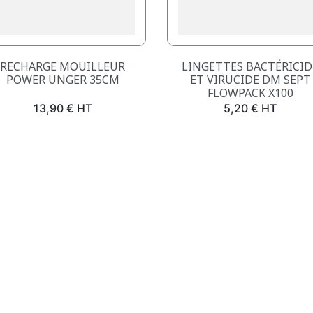
Aperçu rapide
Aperçu rapide


RECHARGE MOUILLEUR
LINGETTES BACTÉRICID
POWER UNGER 35CM
ET VIRUCIDE DM SEPT
FLOWPACK X100
Prix
Prix
13,90 € HT
5,20 € HT