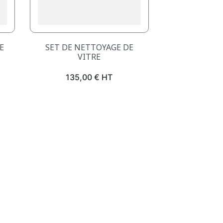
Aperçu rapide

E
SET DE NETTOYAGE DE
VITRE
Prix
135,00 € HT