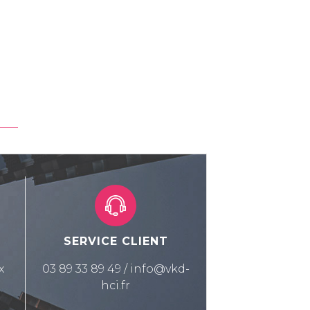
É
SERVICE CLIENT
x
03 89 33 89 49 / info@vkd-
hci.fr