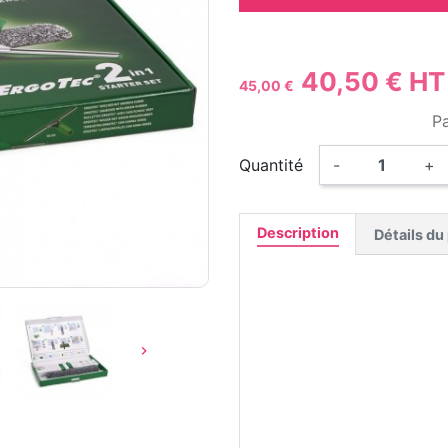
40,50 € H
45,00 €
P
Quantité
-
+
Description
Détails du
Le kit est composé de :
