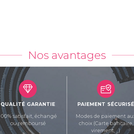
Nos avantages
QUALITÉ GARANTIE
PAIEMENT SÉCURIS
100% satisfait, échangé
Modes de paiement au
ou remboursé
choix (Carte bancaire,
virement, ...)