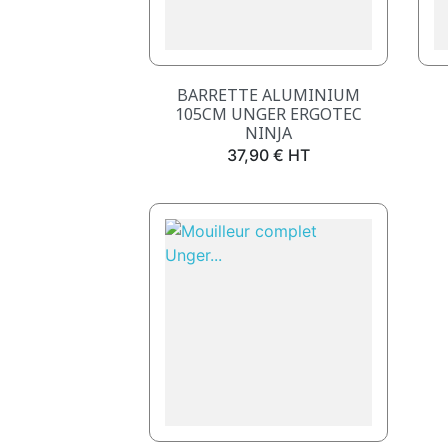
Aperçu rapide

BARRETTE ALUMINIUM
105CM UNGER ERGOTEC
NINJA
Prix
37,90 € HT