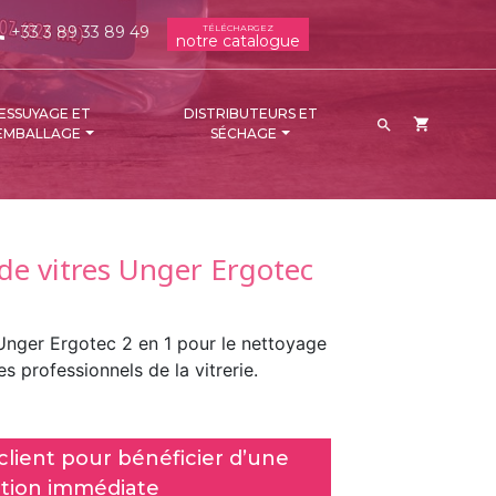
+33 3 89 33 89 49
TÉLÉCHARGEZ
ne
notre catalogue
ESSUYAGE ET
DISTRIBUTEURS ET
shopping_cart

EMBALLAGE
SÉCHAGE
 de vitres Unger Ergotec
 Unger Ergotec 2 en 1 pour le nettoyage
es professionnels de la vitrerie.
lient pour bénéficier d’une
tion immédiate