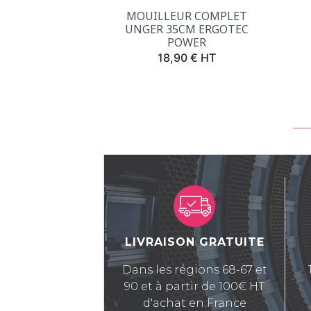
Aperçu rapide

MOUILLEUR COMPLET
UNGER 35CM ERGOTEC
POWER
Prix
18,90 € HT
LIVRAISON GRATUITE
Dans les régions 68-67 et
90 et à partir de 100€ HT
d'achat en France