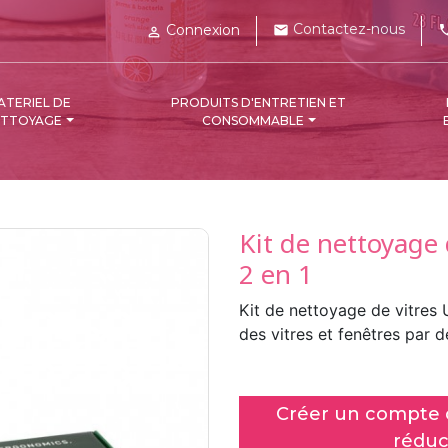
Contactez-nous
Connexion
mail
pho

ATERIEL DE
PRODUITS D'ENTRETIEN ET
ETTOYAGE
CONSOMMABLE
Kit de nettoyage
2 en 1
Kit de nettoyage de vitres
des vitres et fenêtres par d
Créer un compte c
réduc