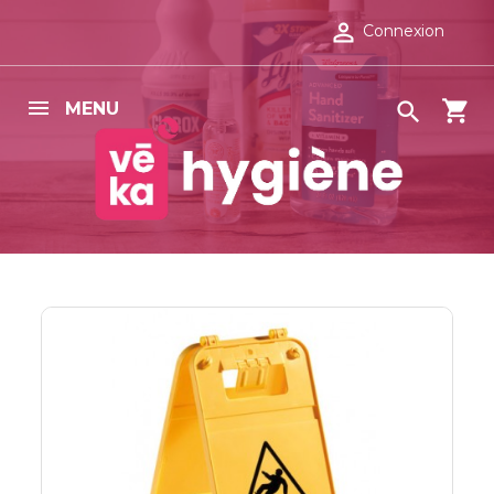

Connexion
shopping_cart

MENU