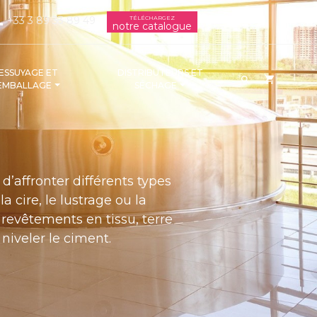
+33 3 89 33 89 49
TÉLÉCHARGEZ
ne
notre catalogue
ESSUYAGE ET
DISTRIBUTEURS ET
shopping_cart

EMBALLAGE
SÉCHAGE
d’affronter différents types
 cire, le lustrage ou la
c revêtements en tissu, terre
 niveler le ciment.