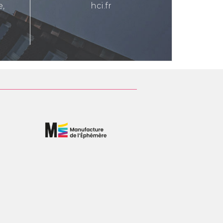
e,
hci.fr