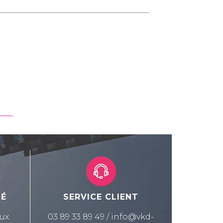
SÉ
SERVICE CLIENT
ux
03 89 33 89 49 / info@vkd-