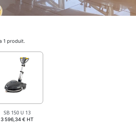
 a 1 produit.
Aperçu rapide

SB 150 U 13
Prix
3 596,34 € HT