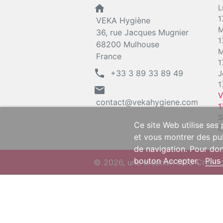
home
L
1
VEKA Hygiène
M
36, rue Jacques Mugnier
1
68200 Mulhouse
M
France
1
phone
+33 3 89 33 89 49
J
1
mail
V
contact@vekahygiene.com
1
S
Ce site Web utilise ses
D
et vous montrer des pub
de navigation. Pour don
bouton Accepter.
Plus
© 2026, une création DGS Créati