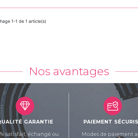
chage 1-1 de 1 article(s)
Nos avantages
QUALITÉ GARANTIE
PAIEMENT SÉCURI
% satisfait, échangé ou
Modes de paiement a