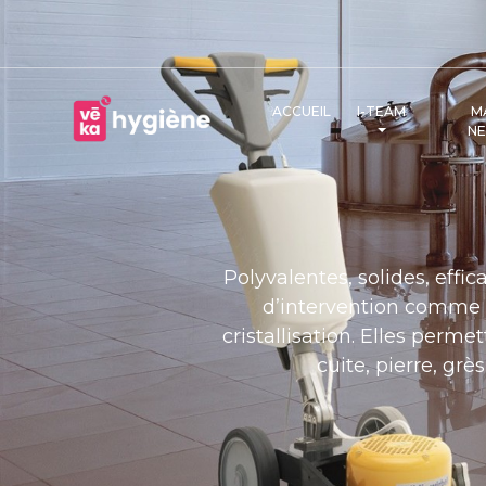
ACCUEIL
I-TEAM
M
N
Polyvalentes, solides, effi
d’intervention comme le
cristallisation. Elles perme
cuite, pierre, grè