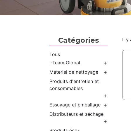
Catégories
Il y
Tous
i-Team Global

Materiel de nettoyage

Produits d'entretien et
consommables

Essuyage et emballage

Distributeurs et séchage

Produits éco-