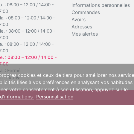
u. :
08:00 – 12:00 / 14:00 -
Informations personnelles
7:00
Commandes
a. :
08:00 – 12:00 / 14:00 -
Avoirs
7:00
Adresses
e. :
08:00 – 12:00 / 14:00 -
Mes alertes
7:00
e. :
08:00 – 12:00 / 14:00 -
7:00
e. :
08:00 – 12:00 / 14:00 -
7:00
a. :
Fermé
 propres cookies et ceux de tiers pour améliorer nos servic
i. :
Fermé
licités liées à vos préférences en analysant vos habitudes
ner votre consentement à son utilisation, appuyez sur le
 d'informations
Personnalisation
on