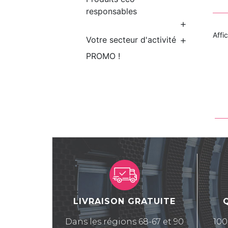
responsables

Affi
Votre secteur d'activité

PROMO !
LIVRAISON GRATUITE
Dans les régions 68-67 et 90
100