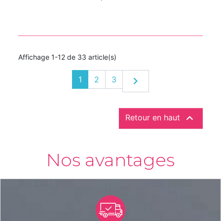
Affichage 1-12 de 33 article(s)
Suivant
1
2
3


Retour en haut
Nos avantages