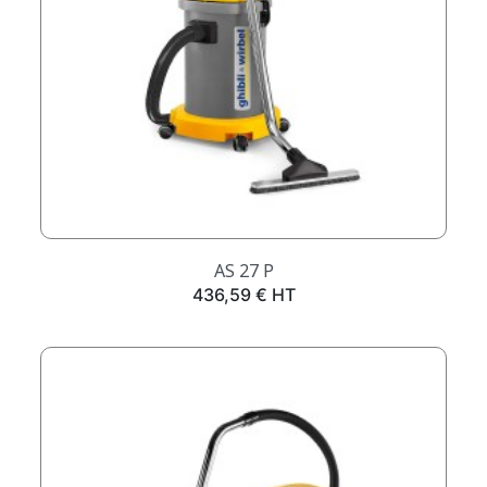
AS 27 P
Prix
436,59 € HT