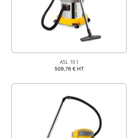
ASL 10 I
Prix
509,76 € HT