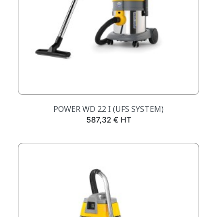
POWER WD 22 I (UFS SYSTEM)
Prix
587,32 € HT