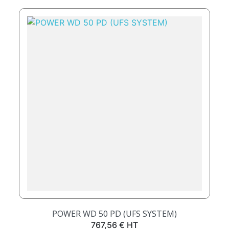
POWER WD 50 PD (UFS SYSTEM)
Prix
767,56 € HT