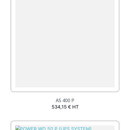
AS 400 P
Prix
534,15 € HT