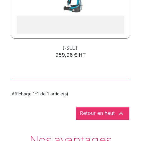
I-SUIT
Prix
959,96 € HT
Affichage 1-1 de 1 article(s)

Retour en haut
Nos avantages