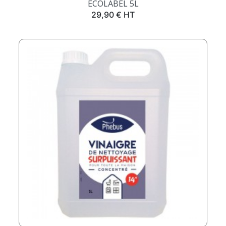
ECOLABEL 5L
Prix
29,90 € HT