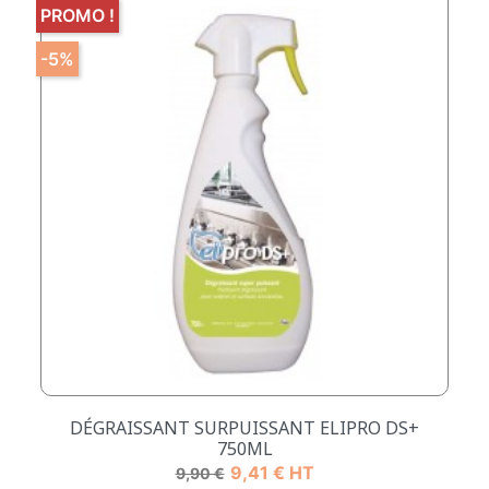
PROMO !
-5%
DÉGRAISSANT SURPUISSANT ELIPRO DS+
750ML
Prix de base
Prix
9,41 € HT
9,90 €