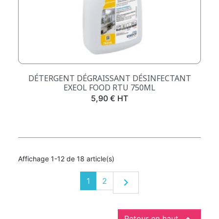
DÉTERGENT DÉGRAISSANT DÉSINFECTANT
EXEOL FOOD RTU 750ML
Prix
5,90 € HT
Affichage 1-12 de 18 article(s)
Suivant
1
2

Retour en haut