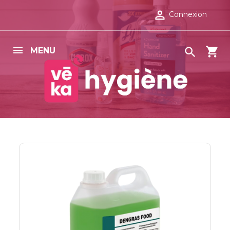

Connexion
shopping_cart

MENU