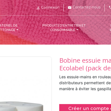
Contactez-nous
Connexion
mail
pho

ATERIEL DE
PRODUITS D'ENTRETIEN ET
ETTOYAGE
CONSOMMABLE
Bobine essuie ma
Ecolabel (pack de
Les essuie-mains en rouleau 
distributeurs permettent de 
manière à éviter les gaspil
Créer un compte c