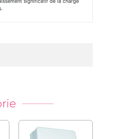
issement significatif de la charge
s.
rie