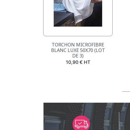
Aperçu rapide

TORCHON MICROFIBRE
BLANC LUXE 50X70 (LOT
DE 3)
Prix
10,90 € HT