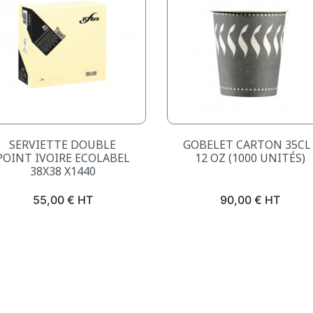
Aperçu rapide
Aperçu rapide


SERVIETTE DOUBLE
GOBELET CARTON 35CL 
POINT IVOIRE ECOLABEL
12 OZ (1000 UNITÉS)
38X38 X1440
Prix
Prix
55,00 € HT
90,00 € HT