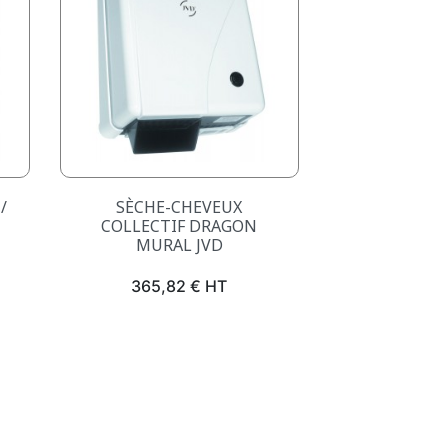
Aperçu rapide

/
SÈCHE-CHEVEUX
COLLECTIF DRAGON
MURAL JVD
Prix
365,82 € HT