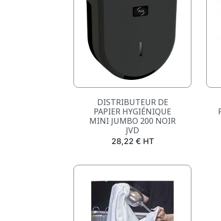
Aperçu rapide

DISTRIBUTEUR DE
PAPIER HYGIÉNIQUE
MINI JUMBO 200 NOIR
JVD
Prix
28,22 € HT