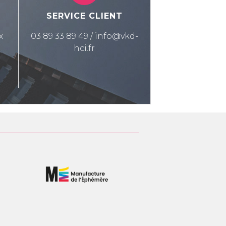
É
SERVICE CLIENT
x
03 89 33 89 49 / info@vkd-
hci.fr