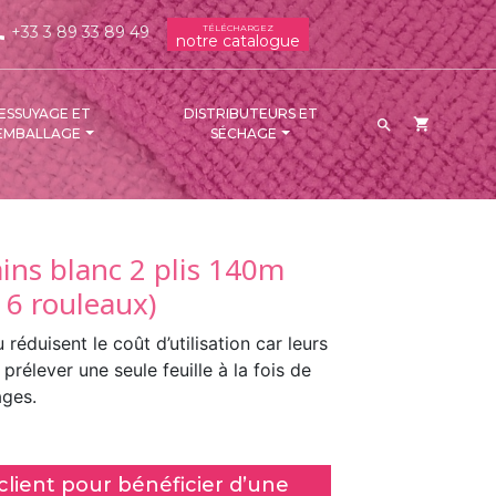
+33 3 89 33 89 49
TÉLÉCHARGEZ
ne
notre catalogue
ESSUYAGE ET
DISTRIBUTEURS ET
shopping_cart

EMBALLAGE
SÉCHAGE
ins blanc 2 plis 140m
 6 rouleaux)
réduisent le coût d’utilisation car leurs
prélever une seule feuille à la fois de
lages.
lient pour bénéficier d’une