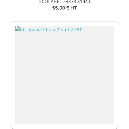
ECOLABEL 38X38 X1440
Prix
55,00 € HT