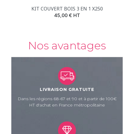
KIT COUVERT BOIS 3 EN 1 X250
Prix
45,00 € HT
Nos avantages
LIVRAISON GRATUITE
Dans les régions 68-67 et 90 et à partir de 100€
HT d'achat en France métropolitaine