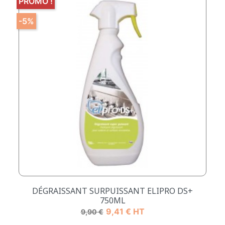
PROMO !
-5%
DÉGRAISSANT SURPUISSANT ELIPRO DS+
750ML
Prix de base
Prix
9,41 € HT
9,90 €