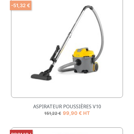
-51,32 €
ASPIRATEUR POUSSIÈRES V10
Prix de base
Prix
99,90 € HT
151,22 €