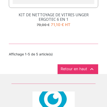
KIT DE NETTOYAGE DE VITRES UNGER
ERGOTEC 6 EN 1
Prix de base
Prix
71,10 € HT
79,00 €
Affichage 1-5 de 5 article(s)

Retour en haut