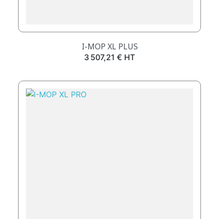
I-MOP XL PLUS
Prix
3 507,21 € HT