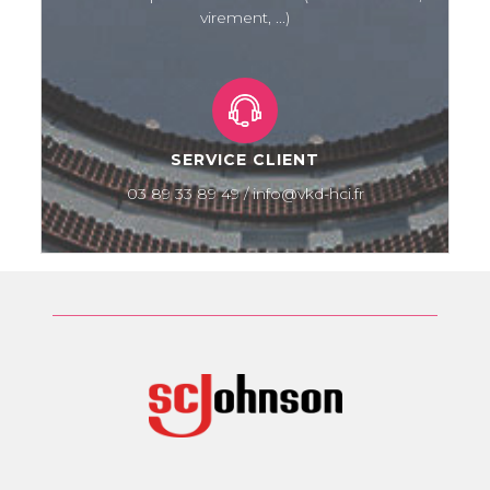
virement, ...)
SERVICE CLIENT
03 89 33 89 49 / info@vkd-hci.fr