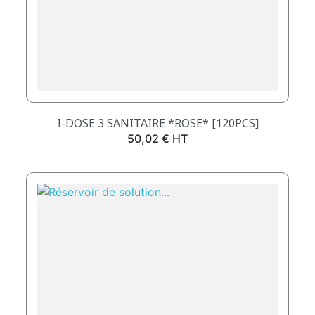
I-DOSE 3 SANITAIRE *ROSE* [120PCS]
Prix
50,02 € HT