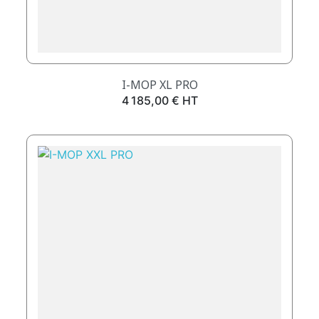
I-MOP XL PRO
Prix
4 185,00 € HT