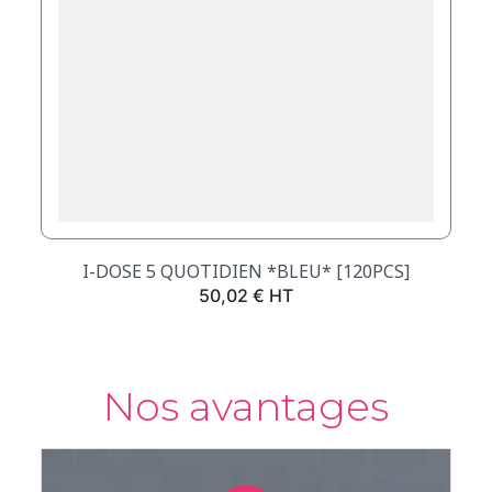
I-DOSE 5 QUOTIDIEN *BLEU* [120PCS]
Prix
50,02 € HT
Nos avantages