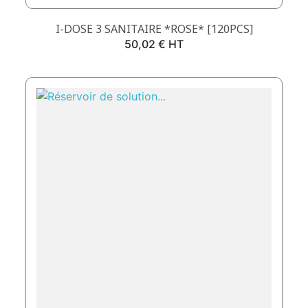
I-DOSE 3 SANITAIRE *ROSE* [120PCS]
Prix
50,02 € HT