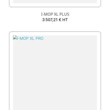
I-MOP XL PLUS
Prix
3 507,21 € HT