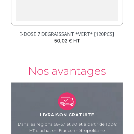
I-DOSE 7 DEGRAISSANT *VERT* [120PCS]
Prix
50,02 € HT
Nos avantages
LIVRAISON GRATUITE
Dans les régions 68-67 et 90 et à partir de 100€
HT d'achat en France métropolitaine