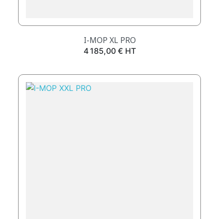
I-MOP XL PRO
Prix
4 185,00 € HT