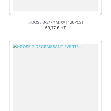
I-DOSE 3/5/7 *MIX* [120PCS]
Prix
53,77 € HT