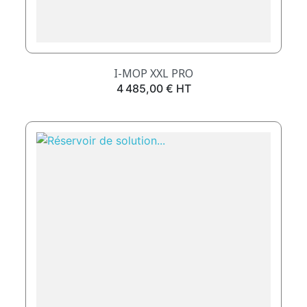
I-MOP XXL PRO
Prix
4 485,00 € HT