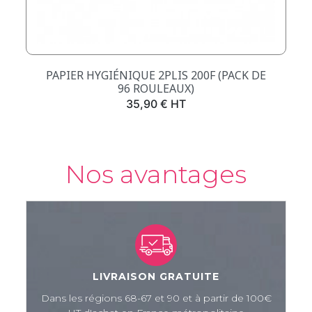
PAPIER HYGIÉNIQUE 2PLIS 200F (PACK DE
96 ROULEAUX)
Prix
35,90 € HT
Nos avantages
LIVRAISON GRATUITE
Dans les régions 68-67 et 90 et à partir de 100€