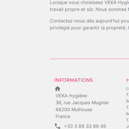
Lorsque vous choisissez VEKA Hygièn
travail propre et sûr. Nous sommes f
Contactez-nous dès aujourd'hui pour
privilégié pour garantir la propreté,
INFORMATIONS
home
L
1
VEKA Hygiène
M
36, rue Jacques Mugnier
1
68200 Mulhouse
M
France
1
phone
+33 3 89 33 89 49
J