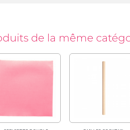
oduits de la même catégo
Aperçu rapide
Aperçu rapide

