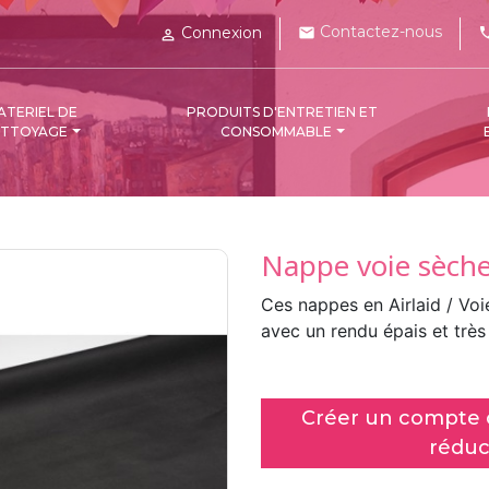
Contactez-nous
Connexion
mail
pho

ATERIEL DE
PRODUITS D'ENTRETIEN ET
ETTOYAGE
CONSOMMABLE
Nappe voie sèche
Ces nappes en Airlaid / Voi
avec un rendu épais et très
Créer un compte c
réduc