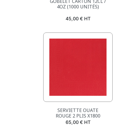
GOBELET CARTON 12CL /
4OZ (1000 UNITÉS)
Prix
45,00 € HT
Aperçu rapide

SERVIETTE OUATE
ROUGE 2 PLIS X1800
Prix
65,00 € HT