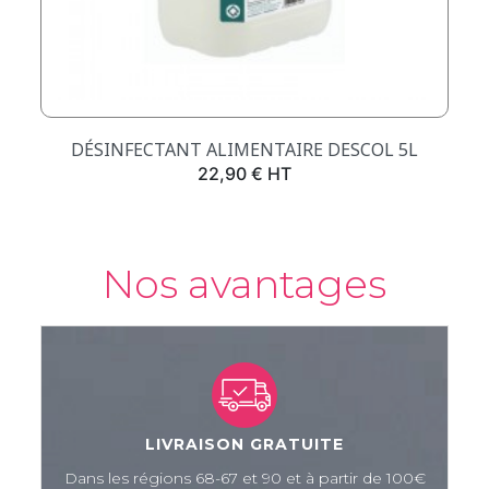
DÉSINFECTANT ALIMENTAIRE DESCOL 5L
Prix
22,90 € HT
Nos avantages
LIVRAISON GRATUITE
Dans les régions 68-67 et 90 et à partir de 100€