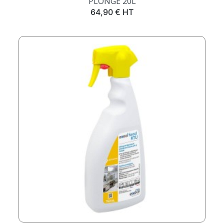
PLONGE 20L
Prix
64,90 € HT