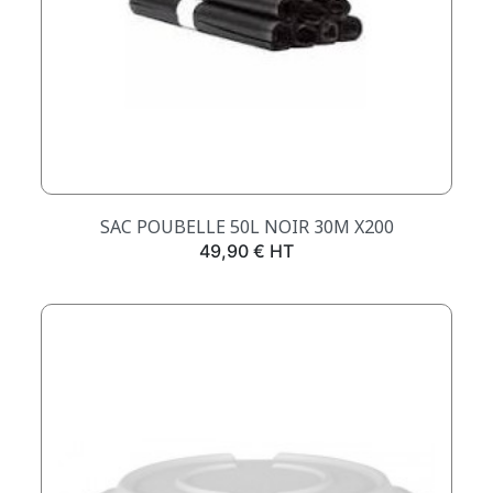
SAC POUBELLE 50L NOIR 30Μ X200
Prix
49,90 € HT