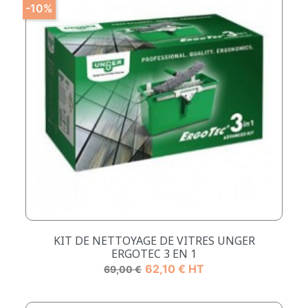
-10%
KIT DE NETTOYAGE DE VITRES UNGER
ERGOTEC 3 EN 1
Prix de base
Prix
62,10 € HT
69,00 €