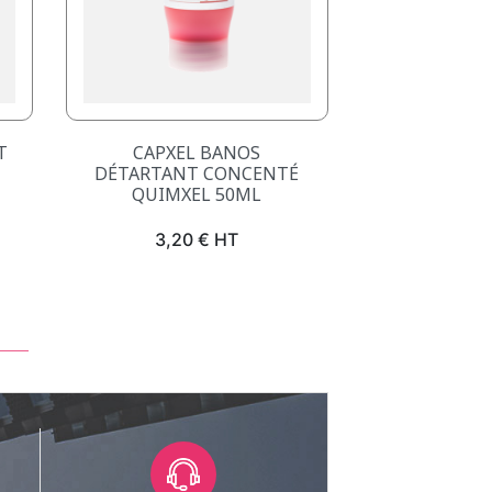
Aperçu rapide

T
CAPXEL BANOS
DÉTARTANT CONCENTÉ
QUIMXEL 50ML
Prix
3,20 € HT