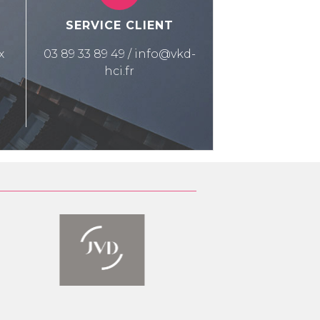
É
SERVICE CLIENT
x
03 89 33 89 49 / info@vkd-
hci.fr