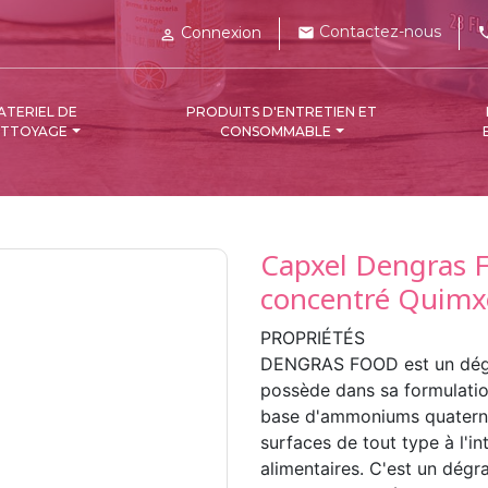
Contactez-nous
Connexion
mail
pho

ATERIEL DE
PRODUITS D'ENTRETIEN ET
ETTOYAGE
CONSOMMABLE
Capxel Dengras F
concentré Quimx
PROPRIÉTÉS
DENGRAS FOOD est un dégrais
possède dans sa formulati
base d'ammoniums quaterna
surfaces de tout type à l'in
alimentaires. C'est un dégra