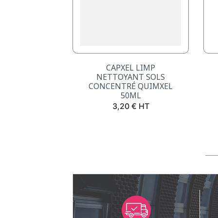
Aperçu rapide

CAPXEL LIMP
NETTOYANT SOLS
CONCENTRÉ QUIMXEL
50ML
Prix
3,20 € HT