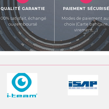
QUALITÉ GARANTIE
PAIEMENT SÉCURIS
100% satisfait, échangé
Modes de paiement au
ou remboursé
choix (Carte bancaire,
virement, ...)