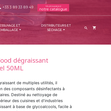
+33 3 89 33 89 49
TÉLÉCHARGEZ
ne
notre catalogue
ESSUYAGE ET
DISTRIBUTEURS ET
shopping_cart

EMBALLAGE
SÉCHAGE
ood dégraissant
el 50ML
sant de multiples utilités, il
on des composants désinfectants à
ires. Destiné au nettoyage de
térieur des cuisines et d'industries
issant à base de glycoalcools, facile à