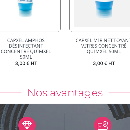
Aperçu rapide
Aperçu rapide


CAPXEL AMPHOS
CAPXEL MIR NETTOYAN
DÉSINFECTANT
VITRES CONCENTRÉ
CONCENTRÉ QUIMXEL
QUIMXEL 50ML
50ML
Prix
Prix
3,00 € HT
3,00 € HT
Nos avantages