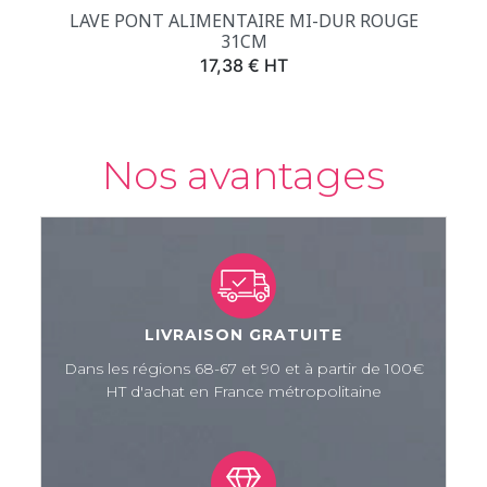
LAVE PONT ALIMENTAIRE MI-DUR ROUGE
31CM
Prix
17,38 € HT
Nos avantages
LIVRAISON GRATUITE
Dans les régions 68-67 et 90 et à partir de 100€
HT d'achat en France métropolitaine