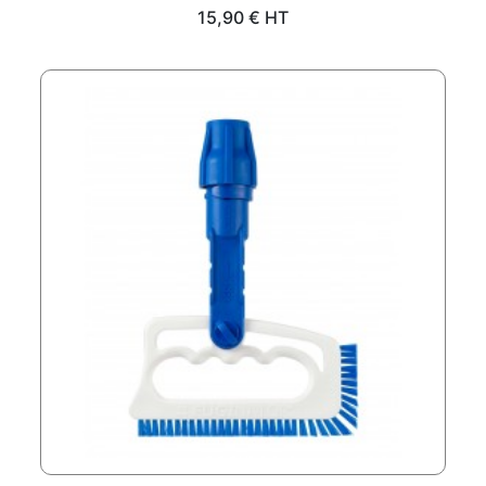
Prix
15,90 € HT