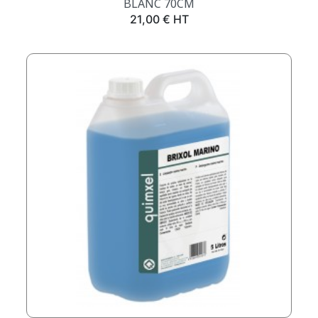
BLANC 70CM
Prix
21,00 € HT