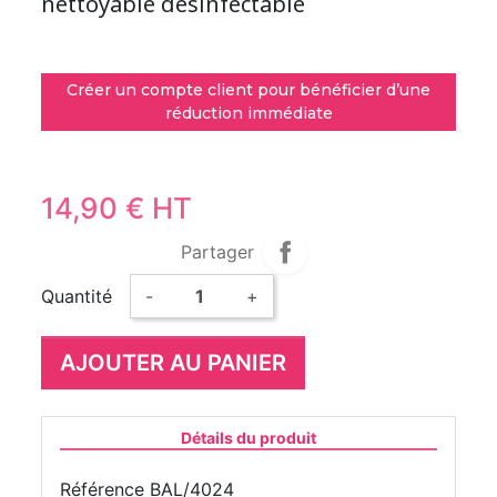
nettoyable désinfectable
Créer un compte client pour bénéficier d’une
réduction immédiate
14,90 € HT
Partager
Quantité
-
+
AJOUTER AU PANIER
Détails du produit
Référence
BAL/4024