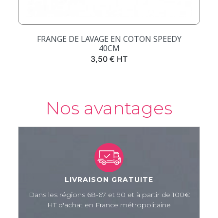
FRANGE DE LAVAGE EN COTON SPEEDY
40CM
Prix
3,50 € HT
Nos avantages
LIVRAISON GRATUITE
Dans les régions 68-67 et 90 et à partir de 100€
HT d'achat en France métropolitaine