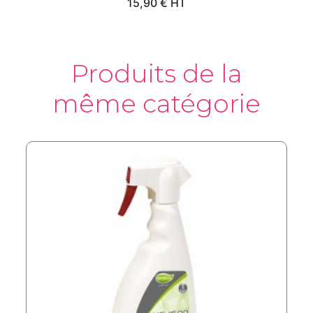
Prix
15,90 € HT
Produits de la
même catégorie