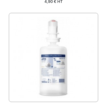
Prix
4,90 € HT