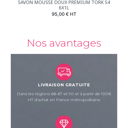
SAVON MOUSSE DOUX PREMIUM TORK S4
6X1L
Prix
95,00 € HT
Nos avantages
LIVRAISON GRATUITE
Dans les régions 68-67 et 90 et à partir de 100€
HT d'achat en France métropolitaine