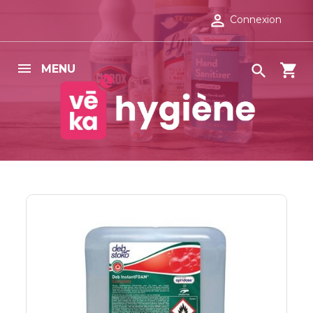

Connexion
shopping_cart

MENU